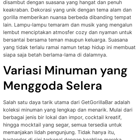
disambut dengan suasana yang hangat dan penuh
keakraban. Dekorasi yang unik dengan tema alam dan
gorilla memberikan nuansa berbeda dibanding tempat
lain. Lampu-lampu temaram dan musik yang mengalun
lembut menciptakan atmosfer cozy dan nyaman untuk
bersantai bersama teman maupun keluarga. Suasana
yang tidak terlalu ramai namun tetap hidup ini membuat
siapa saja betah berlama-lama di dalamnya.
Variasi Minuman yang
Menggoda Selera
Salah satu daya tarik utama dari GetGorillaBar adalah
koleksi minuman yang lengkap dan menarik. Mulai dari
berbagai jenis bir lokal dan impor, cocktail kreatif,
hingga mocktail yang segar, semua tersedia untuk
memanjakan lidah pengunjung. Tidak hanya itu,
bartender di sini terkenal dengan keahlian mereka