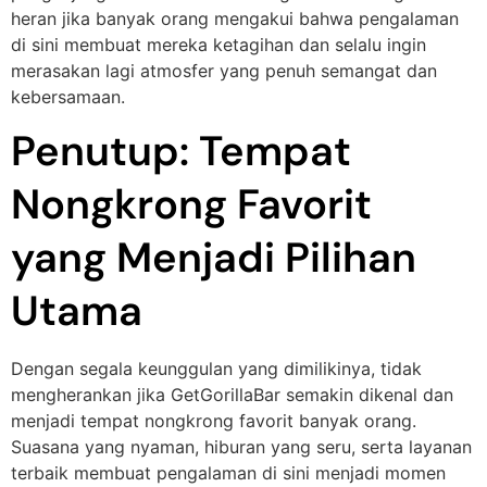
heran jika banyak orang mengakui bahwa pengalaman
di sini membuat mereka ketagihan dan selalu ingin
merasakan lagi atmosfer yang penuh semangat dan
kebersamaan.
Penutup: Tempat
Nongkrong Favorit
yang Menjadi Pilihan
Utama
Dengan segala keunggulan yang dimilikinya, tidak
mengherankan jika GetGorillaBar semakin dikenal dan
menjadi tempat nongkrong favorit banyak orang.
Suasana yang nyaman, hiburan yang seru, serta layanan
terbaik membuat pengalaman di sini menjadi momen