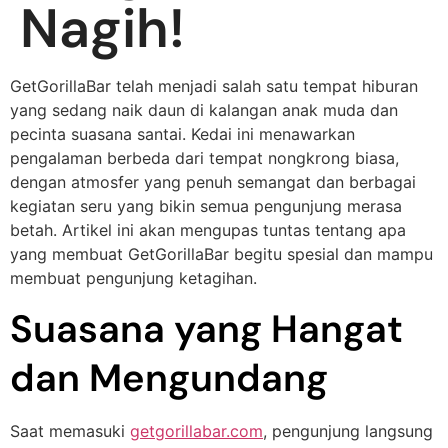
Nagih!
GetGorillaBar telah menjadi salah satu tempat hiburan
yang sedang naik daun di kalangan anak muda dan
pecinta suasana santai. Kedai ini menawarkan
pengalaman berbeda dari tempat nongkrong biasa,
dengan atmosfer yang penuh semangat dan berbagai
kegiatan seru yang bikin semua pengunjung merasa
betah. Artikel ini akan mengupas tuntas tentang apa
yang membuat GetGorillaBar begitu spesial dan mampu
membuat pengunjung ketagihan.
Suasana yang Hangat
dan Mengundang
Saat memasuki
getgorillabar.com
, pengunjung langsung